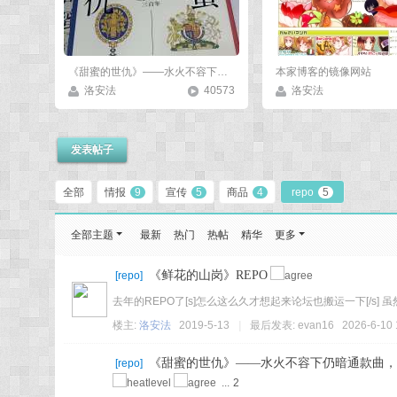
《甜蜜的世仇》——水火不容下仍暗通款曲，携手合作时又勾心斗角
本家博客的镜像网站
洛安法
40573
洛安法
发表帖子
全部
情报
9
宣传
5
商品
4
repo
5
全部主题
最新
热门
热帖
精华
更多
《鲜花的山岗》REPO
[
repo
]
去年的REPO了[s]怎么这么久才想起来论坛也搬运一下[/s]
楼主:
洛安法
2019-5-13
|
最后发表:
evan16
2026-6-10 
《甜蜜的世仇》——水火不容下仍暗通款曲，
[
repo
]
...
2