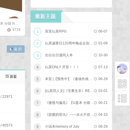
最新主题
《傲慢与偏见》【U盘本 分级 NC-17】
[小說插圖本]鵲巢
[小說插圖本]Masqu
9724
緬梔映晴
5731
緬梔映晴
宣宣仏英RPG
06-07
1
仏英诚挚日120周年晚会企划一宣！
01-09
2
返 回
出出出日漫同人本
10-30
3
仏英ONLY 开宣！！！
07-13
4
新窗
本宣 |【预售中】《逢场作戏》及副刊《MUSE》
06-29
5
[仏英同人文]《无事生非》REPO
03-01
6
/
22971
《傲慢与偏见》【U盘本 分级 NC-17】
06-21
7
《甜蜜的世仇》——水火不容下仍暗通款曲，携手合作时又勾心斗角
04-10
8
/
40573
小说本memory of July
08-29
9