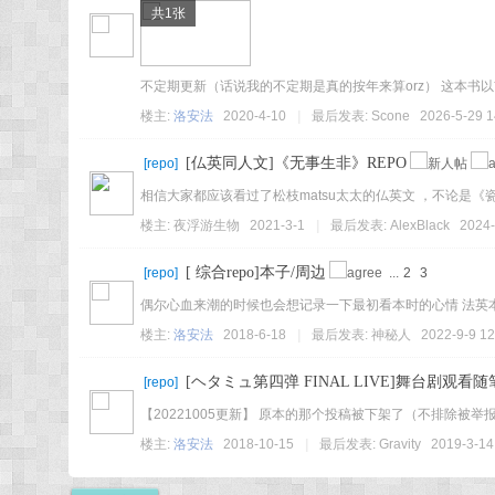
共1张
不定期更新（话说我的不定期是真的按年来算orz） 这本书以前
楼主:
洛安法
2020-4-10
|
最后发表:
Scone
2026-5-29 1
[仏英同人文]《无事生非》REPO
[
repo
]
相信大家都应该看过了松枝matsu太太的仏英文 ，不论是《
楼主:
夜浮游生物
2021-3-1
|
最后发表:
AlexBlack
2024-
[ 综合repo]本子/周边
[
repo
]
...
2
3
偶尔心血来潮的时候也会想记录一下最初看本时的心情 法英本占
楼主:
洛安法
2018-6-18
|
最后发表: 神秘人
2022-9-9 12
[ヘタミュ第四弹 FINAL LIVE]舞台剧观看随
[
repo
]
【20221005更新】 原本的那个投稿被下架了（不排除被举报的可能
楼主:
洛安法
2018-10-15
|
最后发表:
Gravity
2019-3-14