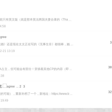
只有英文版（就是那本英法两国夫妻合著的《Tha ...
4:58
3
瓷婚》还是现在太太正在写的《无事生非》都很棒，她 ...
2-21 13:19
38
主，但可能会有部分！穿插着其他CP的内容（即 ...
:38
笔
...
2
3
32
），重新补档了一个，新地址：https://www.b ...
 19:49