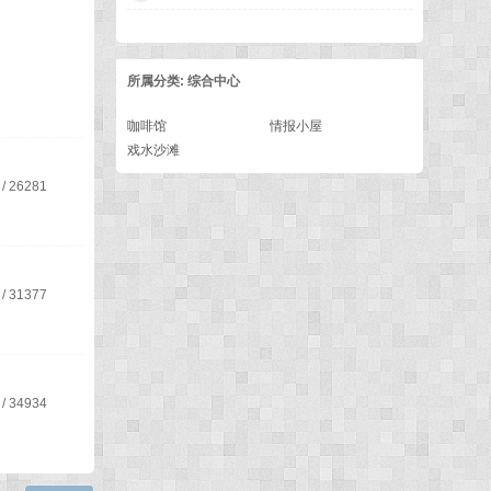
所属分类: 综合中心
咖啡馆
情报小屋
戏水沙滩
/
26281
/
31377
/
34934