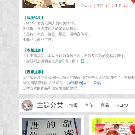
四
今日:
0
|
主题:
24
|
排名:
26
千
【版块说明】
米
1.repo：官方或同人的相关repo。
2.情报：官方或同人的消息情报等。
丨
3.宣传：本宣、群宣、场宣、活动宣传等。
34
4.商品：商品广告。
k
【本版规则】
1.对于商品贴，本站只作为宣传平台，不涉及实际的交易和担保。
m
2.标题附加说明请使用
[]
符号，而非
【】
。
丨
【温馨提示】
法
1.本版开放非会员访问，帖子的阅读门槛可视个人情况调整（不强制
英
设置阅读限制的方法详见：
[游玩指南]→二、发帖
2.对喜欢的作品和回复发糖鼓励吧~
同
好
主题分类
情报
宣传
商品
REPO
论
坛