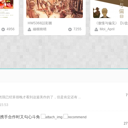
HWS368話彩圖
4956
緬梔映晴
7255
Moi_April
7
 虽然我已经算很晚才看到这篇美作的了，但是肯定还有 ...
15:53
携手合作时又勾心斗角
27