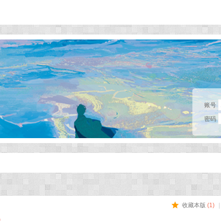
账号
密码
收藏本版
(
1
)
|