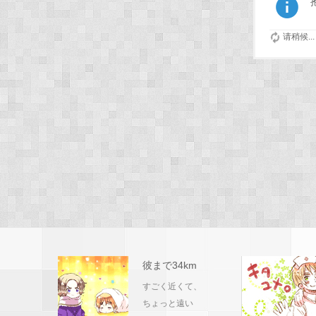
请稍候...
彼まで34km
すごく近くて、
ちょっと遠い