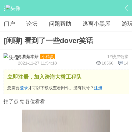
›
综合中心
›
戏水沙滩
›
内容
门户
论坛
问题帮助
逃离小黑屋
游
[闲聊] 看到了一些dover笑话
毒蘑菇本菇
1#楼层链接
小精灵
2021-11-27 11:54:18
10566
14
立即注册，加入跨海大桥工程队
您需要
登录
才可以下载或查看附件。没有账号？
注册
拍了点 给各位看看