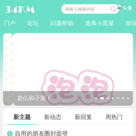
门户
论坛
问题帮助
逃离小黑屋
游
若仏和子英！
新主题
新动态
新回复
周热门
自用的朋友圈封面呀
1