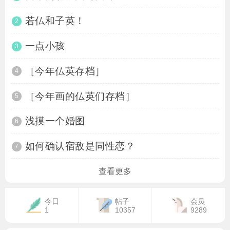
若仏和子英！
2
一点小孩
3
［今年仏英存档］
4
［今年画的仏英们存档］
5
浅摸一个婚图
6
如何确认宿敌是同性恋？
7
查看更多
今日
帖子
会员
1
10357
9289